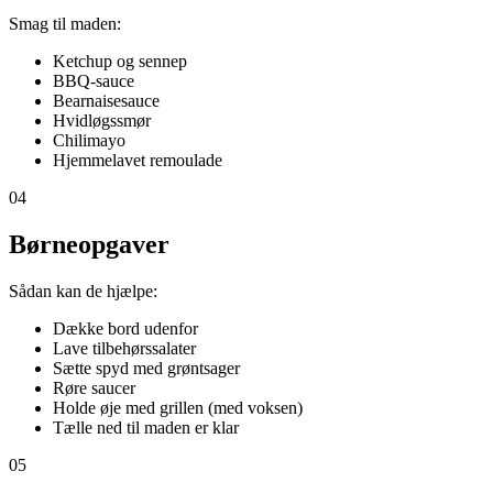
Smag til maden:
Ketchup og sennep
BBQ-sauce
Bearnaisesauce
Hvidløgssmør
Chilimayo
Hjemmelavet remoulade
04
Børneopgaver
Sådan kan de hjælpe:
Dække bord udenfor
Lave tilbehørssalater
Sætte spyd med grøntsager
Røre saucer
Holde øje med grillen (med voksen)
Tælle ned til maden er klar
05