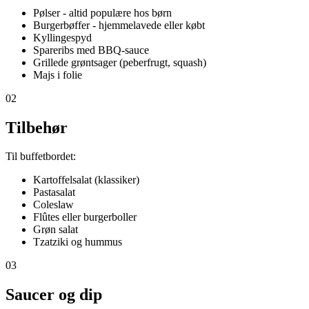
Pølser - altid populære hos børn
Burgerbøffer - hjemmelavede eller købt
Kyllingespyd
Spareribs med BBQ-sauce
Grillede grøntsager (peberfrugt, squash)
Majs i folie
02
Tilbehør
Til buffetbordet:
Kartoffelsalat (klassiker)
Pastasalat
Coleslaw
Flûtes eller burgerboller
Grøn salat
Tzatziki og hummus
03
Saucer og dip