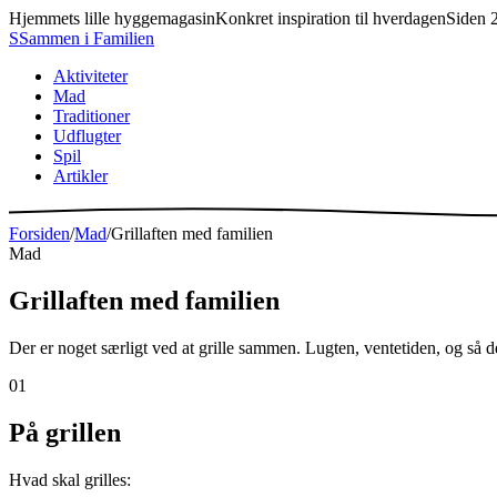
Hjemmets lille hyggemagasin
Konkret inspiration til hverdagen
Siden 
S
Sammen
i
Familien
Aktiviteter
Mad
Traditioner
Udflugter
Spil
Artikler
Forsiden
/
Mad
/
Grillaften med familien
Mad
Grillaften med familien
Der er noget særligt ved at grille sammen. Lugten, ventetiden, og så de
01
På grillen
Hvad skal grilles: