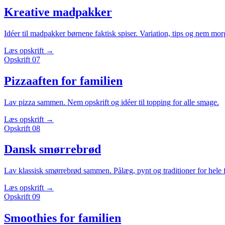
Kreative madpakker
Idéer til madpakker børnene faktisk spiser. Variation, tips og nem mor
Læs opskrift
→
Opskrift
07
Pizzaaften for familien
Lav pizza sammen. Nem opskrift og idéer til topping for alle smage.
Læs opskrift
→
Opskrift
08
Dansk smørrebrød
Lav klassisk smørrebrød sammen. Pålæg, pynt og traditioner for hele 
Læs opskrift
→
Opskrift
09
Smoothies for familien