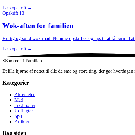
Læs opskrift
→
Opskrift
13
Wok-aften for familien
Hurtig og sund wok-mad. Nemme opskrifter og tips til at få børn til at
Læs opskrift
→
S
Sammen i Familien
Et lille hjørne af nettet til alle de små og store ting, der gør hverdag
Kategorier
Aktiviteter
Mad
Traditioner
Udflugter
Spil
Artikler
Bag siden