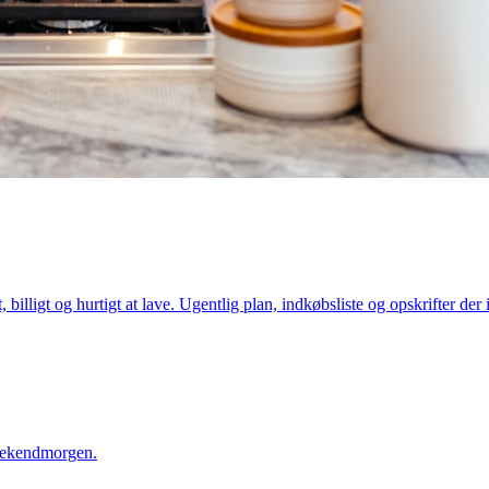
 billigt og hurtigt at lave. Ugentlig plan, indkøbsliste og opskrifter de
weekendmorgen.