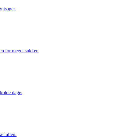
øntsager.
en for meget sukker.
 kolde dage.
ket aften.