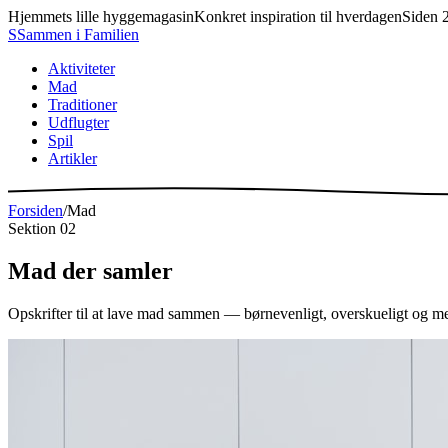
Hjemmets lille hyggemagasin
Konkret inspiration til hverdagen
Siden 
S
Sammen
i
Familien
Aktiviteter
Mad
Traditioner
Udflugter
Spil
Artikler
Forsiden
/
Mad
Sektion 02
Mad
der samler
Opskrifter til at lave mad sammen — børnevenligt, overskueligt og med