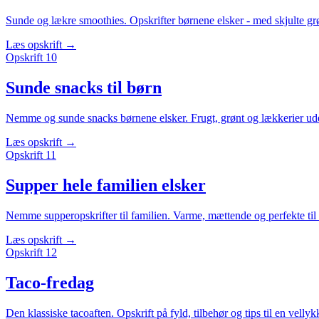
Sunde og lækre smoothies. Opskrifter børnene elsker - med skjulte gr
Læs opskrift
→
Opskrift
10
Sunde snacks til børn
Nemme og sunde snacks børnene elsker. Frugt, grønt og lækkerier ud
Læs opskrift
→
Opskrift
11
Supper hele familien elsker
Nemme supperopskrifter til familien. Varme, mættende og perfekte til
Læs opskrift
→
Opskrift
12
Taco-fredag
Den klassiske tacoaften. Opskrift på fyld, tilbehør og tips til en vellyk