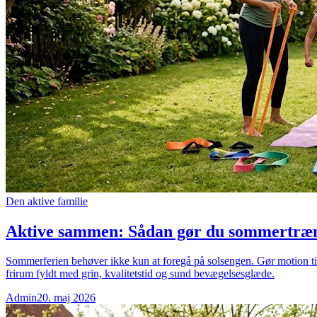
Den aktive familie
Aktive sammen: Sådan gør du sommertræning
Sommerferien behøver ikke kun at foregå på solsengen. Gør motion til 
frirum fyldt med grin, kvalitetstid og sund bevægelsesglæde.
Admin
20. maj 2026