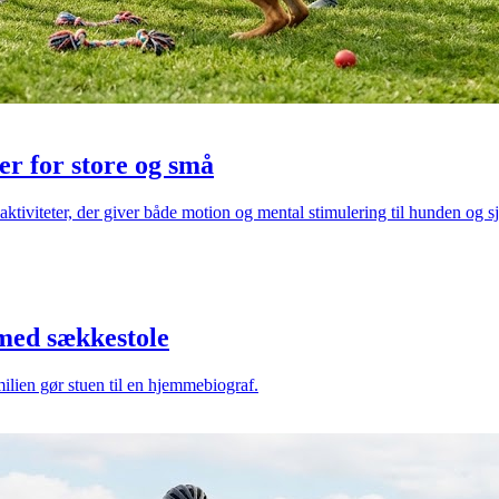
er for store og små
 aktiviteter, der giver både motion og mental stimulering til hunden og s
 med sækkestole
milien gør stuen til en hjemmebiograf.