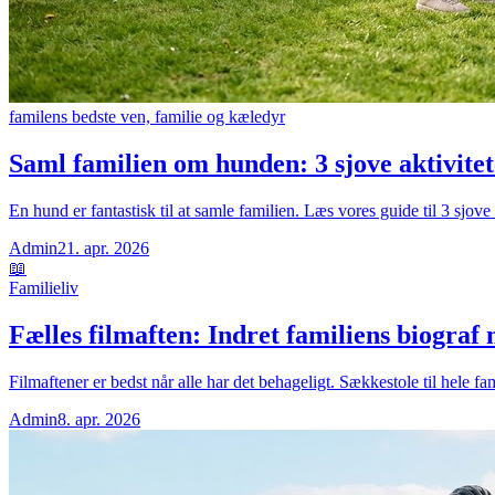
familens bedste ven, familie og kæledyr
Saml familien om hunden: 3 sjove aktivitet
En hund er fantastisk til at samle familien. Læs vores guide til 3 sjove
Admin
21. apr. 2026
📖
Familieliv
Fælles filmaften: Indret familiens biograf
Filmaftener er bedst når alle har det behageligt. Sækkestole til hele fa
Admin
8. apr. 2026