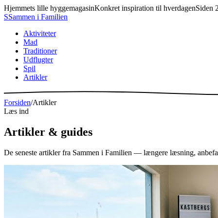
Hjemmets lille hyggemagasin
Konkret inspiration til hverdagen
Siden 
S
Sammen
i
Familien
Aktiviteter
Mad
Traditioner
Udflugter
Spil
Artikler
Forsiden
/
Artikler
Læs ind
Artikler &
guides
De seneste artikler fra Sammen i Familien — længere læsning, anbefali