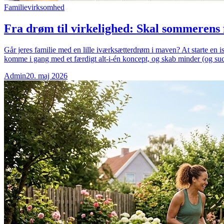
Familievirksomhed
Fra drøm til virkelighed: Skal sommerens f
Går jeres familie med en lille iværksætterdrøm i maven? At starte en 
komme i gang med et færdigt alt-i-én koncept, og skab minder (og succ
Admin
20. maj 2026