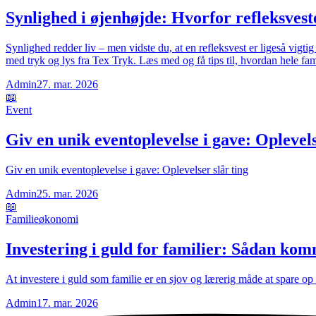
Synlighed i øjenhøjde: Hvorfor refleksveste
Synlighed redder liv – men vidste du, at en refleksvest er ligeså vigt
med tryk og lys fra Tex Tryk. Læs med og få tips til, hvordan hele famil
Admin
27. mar. 2026
📖
Event
Giv en unik eventoplevelse i gave: Oplevels
Giv en unik eventoplevelse i gave: Oplevelser slår ting
Admin
25. mar. 2026
📖
Familieøkonomi
Investering i guld for familier: Sådan kom
At investere i guld som familie er en sjov og lærerig måde at spare o
Admin
17. mar. 2026