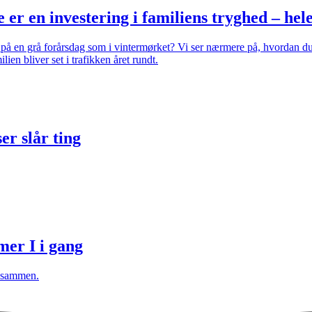
 er en investering i familiens tryghed – hel
ig på en grå forårsdag som i vintermørket? Vi ser nærmere på, hvordan d
ien bliver set i trafikken året rundt.
er slår ting
mer I i gang
p sammen.