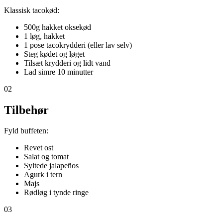
Klassisk tacokød:
500g hakket oksekød
1 løg, hakket
1 pose tacokrydderi (eller lav selv)
Steg kødet og løget
Tilsæt krydderi og lidt vand
Lad simre 10 minutter
02
Tilbehør
Fyld buffeten:
Revet ost
Salat og tomat
Syltede jalapeños
Agurk i tern
Majs
Rødløg i tynde ringe
03