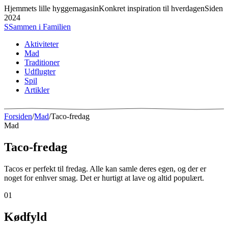
Hjemmets lille hyggemagasin
Konkret inspiration til hverdagen
Siden
2024
S
Sammen
i
Familien
Aktiviteter
Mad
Traditioner
Udflugter
Spil
Artikler
Forsiden
/
Mad
/
Taco-fredag
Mad
Taco-fredag
Tacos er perfekt til fredag. Alle kan samle deres egen, og der er
noget for enhver smag. Det er hurtigt at lave og altid populært.
01
Kødfyld