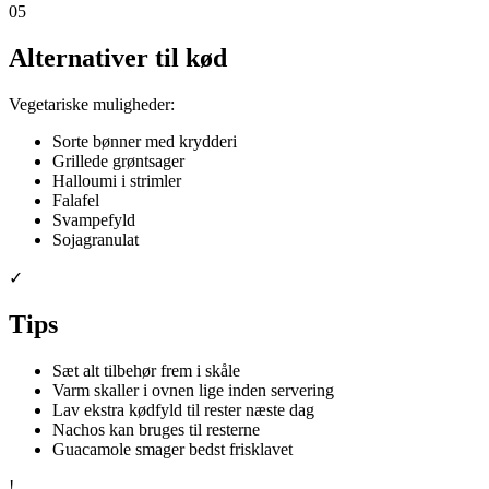
05
Alternativer til kød
Vegetariske muligheder:
Sorte bønner med krydderi
Grillede grøntsager
Halloumi i strimler
Falafel
Svampefyld
Sojagranulat
✓
Tips
Sæt alt tilbehør frem i skåle
Varm skaller i ovnen lige inden servering
Lav ekstra kødfyld til rester næste dag
Nachos kan bruges til resterne
Guacamole smager bedst frisklavet
!