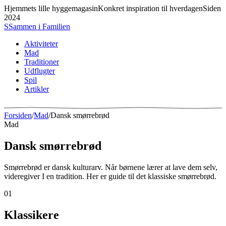
Hjemmets lille hyggemagasin
Konkret inspiration til hverdagen
Siden
2024
S
Sammen
i
Familien
Aktiviteter
Mad
Traditioner
Udflugter
Spil
Artikler
Forsiden
/
Mad
/
Dansk smørrebrød
Mad
Dansk smørrebrød
Smørrebrød er dansk kulturarv. Når børnene lærer at lave dem selv,
videregiver I en tradition. Her er guide til det klassiske smørrebrød.
01
Klassikere