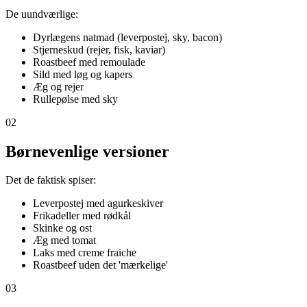
De uundværlige:
Dyrlægens natmad (leverpostej, sky, bacon)
Stjerneskud (rejer, fisk, kaviar)
Roastbeef med remoulade
Sild med løg og kapers
Æg og rejer
Rullepølse med sky
02
Børnevenlige versioner
Det de faktisk spiser:
Leverpostej med agurkeskiver
Frikadeller med rødkål
Skinke og ost
Æg med tomat
Laks med creme fraiche
Roastbeef uden det 'mærkelige'
03