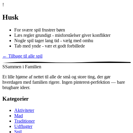
!
Husk
For svære spil frustrer børn
Læs regler grundigt - misforståelser giver konflikter
Nogle spil tager lang tid - vælg med omhu
Tab med ynde - vær et godt forbillede
←
Tilbage til alle spil
S
Sammen i Familien
Et lille hjørne af nettet til alle de små og store ting, der gør
hverdagen med familien rigere. Ingen pinterest-perfektion — bare
brugbare ideer.
Kategorier
Aktiviteter
Mad
Traditioner
Udflugter
Spil