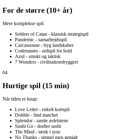
For de større (10+ år)
Mere komplekse spil:
Settlers of Catan - klassisk strategispil
Pandemic - samarbejdsspil
Carcassonne - byg landskaber
Codenames - ordspil for hold
Azul - smukt og taktisk
7 Wonders - civilisationsbyggeri
04
Hurtige spil (15 min)
Når tiden er knap:
Love Letter - enkelt kortspil
Dobble - find matchet
Splendor - samle ædelstene
Sushi Go - drafter sushi
The Mind - tænk i sync
No Thanks - simpel men genialt