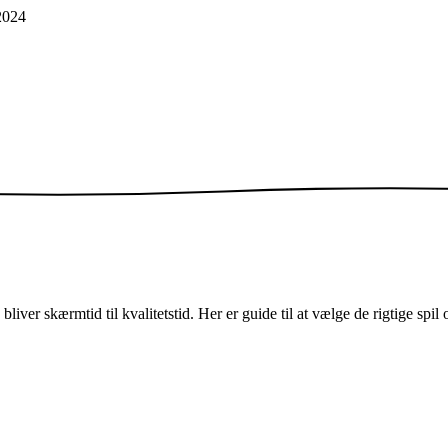
2024
liver skærmtid til kvalitetstid. Her er guide til at vælge de rigtige spil