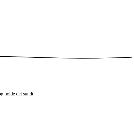
 og holde det sundt.