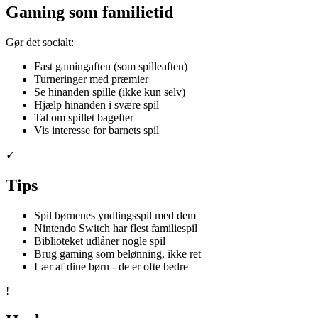
Gaming som familietid
Gør det socialt:
Fast gamingaften (som spilleaften)
Turneringer med præmier
Se hinanden spille (ikke kun selv)
Hjælp hinanden i svære spil
Tal om spillet bagefter
Vis interesse for barnets spil
✓
Tips
Spil børnenes yndlingsspil med dem
Nintendo Switch har flest familiespil
Biblioteket udlåner nogle spil
Brug gaming som belønning, ikke ret
Lær af dine børn - de er ofte bedre
!