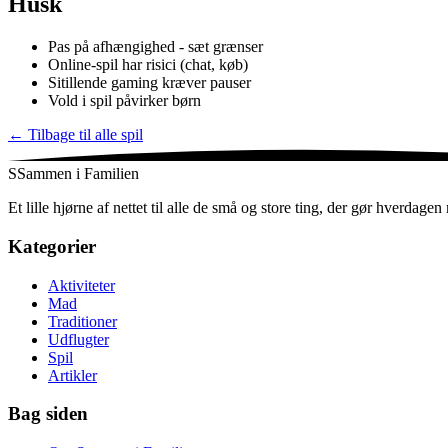
Husk
Pas på afhængighed - sæt grænser
Online-spil har risici (chat, køb)
Sitillende gaming kræver pauser
Vold i spil påvirker børn
←
Tilbage til alle spil
S
Sammen i Familien
Et lille hjørne af nettet til alle de små og store ting, der gør hverdag
Kategorier
Aktiviteter
Mad
Traditioner
Udflugter
Spil
Artikler
Bag siden